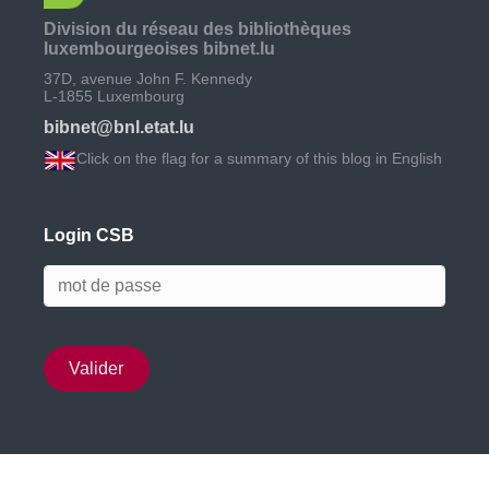
Division du réseau des bibliothèques
luxembourgeoises bibnet.lu
37D, avenue John F. Kennedy
L-1855 Luxembourg
bibnet@bnl.etat.lu
Click on the flag for a summary of this blog in English
Login CSB